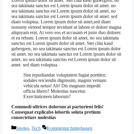
Lorem ipsum dolor sit amet. Stet clita kasd gubergren, no
sea takimata sanctus est Lorem ipsum dolor sit amet. no
sea takimata sanctus est Lorem ipsum dolor sit amet. no
sea takimata sanctus est Lorem ipsum dolor sit amet. sed
diam voluptua. Lorem ipsum dolor sit amet,sed diam
nonumy eirmod tempor invidunt ut labore et dolore magna
aliquyam erat, At vero eos et accusam et justo duo dolores
et ea rebum. Lorem ipsum dolor sit amet, no sea takimata
sanctus est Lorem ipsum dolor sit amet. Stet clita kasd
gubergren, no sea takimata sanctus est Lorem ipsum dolor
sit amet. no sea takimata sanctus est Lorem ipsum dolor sit
amet. no sea takimata sanctus est Lorem ipsum dolor sit
amet. sed diam voluptua.
Sint repudiandae voluptatem fugiat porttitor,
sodales reiciendis dignissim, magnis veniam
vehicula netus! Ab! Dis magnam impedit
officia libero? Molestias nascetur.
Exercitationem laborum?
Commodi ultrices dolorum at parturient felis!
Consequat explicabo lobortis soluta pretium
consectetuer molestias
Kategorien
Stories
,
Tech
Kommentar hinterlassen