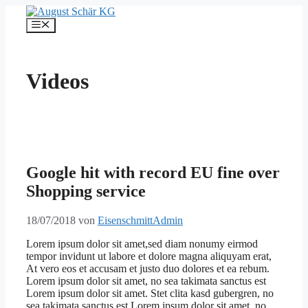
Zum
Inhalt
Menü
springen
Videos
Google hit with record EU fine over
Shopping service
18/07/2018
von
EisenschmittAdmin
Lorem ipsum dolor sit amet,sed diam nonumy eirmod
tempor invidunt ut labore et dolore magna aliquyam erat,
At vero eos et accusam et justo duo dolores et ea rebum.
Lorem ipsum dolor sit amet, no sea takimata sanctus est
Lorem ipsum dolor sit amet. Stet clita kasd gubergren, no
sea takimata sanctus est Lorem ipsum dolor sit amet. no