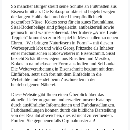
So mancher Bürger streift seine Schuhe an Fußmatten aus
Eisenschmitt ab. Die Kokosprodukte sind begehrt wegen
der langen Haltbarkeit und der Unempfindlichkeit
gegenüber Nässe. Kokos sorgt für ein gutes Raumklima.
Sisal-Bodenbeläge sind pflegeleicht, antibakteriell sowie
geräusch- und wärmeisolierend. Der frühere „Arme-Leute-
Teppich“ kommt so zum Beispiel in Messehallen zu neuen
Ehren. „Wir bringen Naturfasern in Form“ – mit diesem
Werbespruch lebt und wirkt Georg Fritzsche als Inhaber
einer mechanischen Kokosweberei in Eisenschmitt. Sisal
bezieht Schär überwiegend aus Brasilien und Mexiko,
Kokos in naturbelassener Form aus Indien und Sri Lanka.
Die Weiterverarbeitung in Eisenschmitt beginnt mit dem
Einfärben, setzt sich fort mit dem Einfädeln in die
Webstühle und endet beim Zuschneiden in der
betriebseigenen Näherei.
Diese Website gibt Ihnen einen Überblick über das
aktuelle Lieferprogramm und erweitert unsere Kataloge
durch ausführliche Informationen und Farbdarstellungen.
Farbdarstellungen können durch die bildliche Darstellung
von der Realität abweichen, dies ist nicht zu vermeiden.
Fordern Sie gegebenenfalls Orginalmuster an!