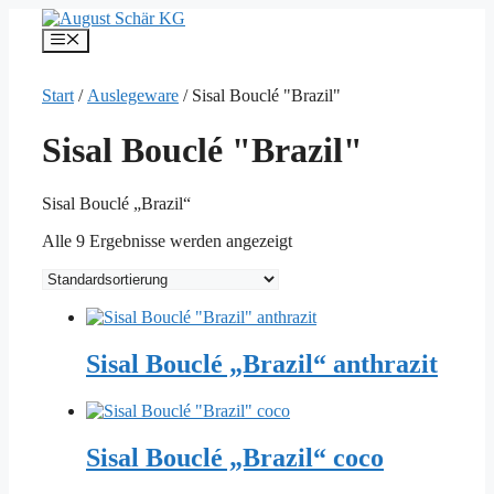
Zum
Inhalt
Menü
springen
Start
/
Auslegeware
/ Sisal Bouclé "Brazil"
Sisal Bouclé "Brazil"
Sisal Bouclé „Brazil“
Alle 9 Ergebnisse werden angezeigt
Sisal Bouclé „Brazil“ anthrazit
Sisal Bouclé „Brazil“ coco