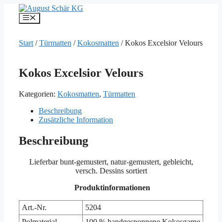
Zum
Inhalt
Menü
springen
Start
/
Türmatten
/
Kokosmatten
/ Kokos Excelsior Velours
Kokos Excelsior Velours
Kategorien:
Kokosmatten
,
Türmatten
Beschreibung
Zusätzliche Information
Beschreibung
Lieferbar bunt-gemustert, natur-gemustert, gebleicht,
versch. Dessins sortiert
Produktinformationen
Art.-Nr.
5204
Polmaterial
100 % handgesponnene Kokosgarne