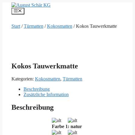
Zum
Inhalt
Menü
springen
Start
/
Türmatten
/
Kokosmatten
/ Kokos Tauwerkmatte
Kokos Tauwerkmatte
Kategorien:
Kokosmatten
,
Türmatten
Beschreibung
Zusätzliche Information
Beschreibung
Farbe 1: natur