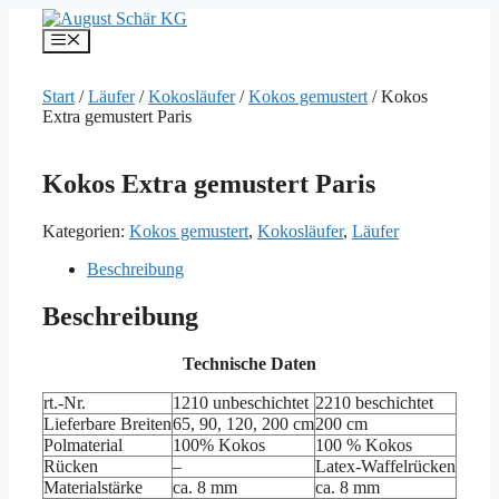
Zum
Inhalt
Menü
springen
Start
/
Läufer
/
Kokosläufer
/
Kokos gemustert
/ Kokos
Extra gemustert Paris
Kokos Extra gemustert Paris
Kategorien:
Kokos gemustert
,
Kokosläufer
,
Läufer
Beschreibung
Beschreibung
Technische Daten
rt.-Nr.
1210 unbeschichtet
2210 beschichtet
Lieferbare Breiten
65, 90, 120, 200 cm
200 cm
Polmaterial
100% Kokos
100 % Kokos
Rücken
–
Latex-Waffelrücken
Materialstärke
ca. 8 mm
ca. 8 mm