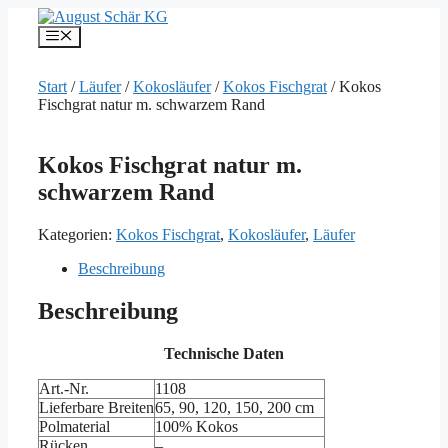
Zum
Inhalt
Menü
springen
Start
/
Läufer
/
Kokosläufer
/
Kokos Fischgrat
/ Kokos
Fischgrat natur m. schwarzem Rand
Kokos Fischgrat natur m.
schwarzem Rand
Kategorien:
Kokos Fischgrat
,
Kokosläufer
,
Läufer
Beschreibung
Beschreibung
Technische Daten
Art.-Nr.
1108
Lieferbare Breiten
65, 90, 120, 150, 200 cm
Polmaterial
100% Kokos
Rücken
–