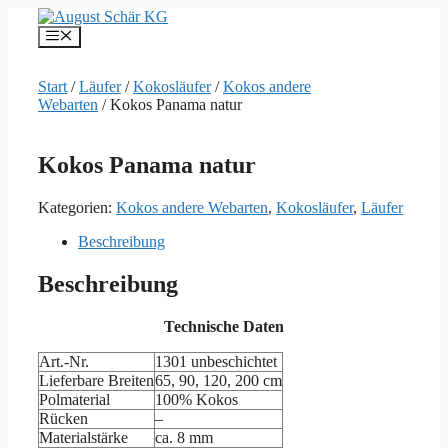
Zum
Inhalt
Menü
springen
Start
/
Läufer
/
Kokosläufer
/
Kokos andere
Webarten
/ Kokos Panama natur
Kokos Panama natur
Kategorien:
Kokos andere Webarten
,
Kokosläufer
,
Läufer
Beschreibung
Beschreibung
Technische Daten
Art.-Nr.
1301 unbeschichtet
Lieferbare Breiten
65, 90, 120, 200 cm
Polmaterial
100% Kokos
Rücken
–
Materialstärke
ca. 8 mm