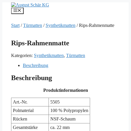
Zum
Inhalt
Menü
springen
Start
/
Türmatten
/
Synthetikmatten
/ Rips-Rahmenmatte
Rips-Rahmenmatte
Kategorien:
Synthetikmatten
,
Türmatten
Beschreibung
Beschreibung
Produktinformationen
Art.-Nr.
5505
Polmaterial
100 % Polypropylen
Rücken
NSF-Schaum
Gesamtstärke
ca. 22 mm