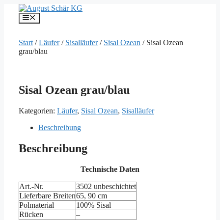
Zum
Inhalt
Menü
springen
Start
/
Läufer
/
Sisalläufer
/
Sisal Ozean
/ Sisal Ozean
grau/blau
Sisal Ozean grau/blau
Kategorien:
Läufer
,
Sisal Ozean
,
Sisalläufer
Beschreibung
Beschreibung
Technische Daten
Art.-Nr.
3502 unbeschichtet
Lieferbare Breiten
65, 90 cm
Polmaterial
100% Sisal
Rücken
–